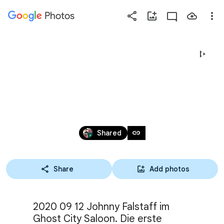
Photos
Press
question
mark
2020 09 12 JOHNNY FALSTAFF 
to
see
GHOST CITY SALOON
available
shortcut
Sep 12, 2020
keys
link
Shared
Share
Add photos
2020 09 12 Johnny Falstaff im 
Ghost City Saloon. Die erste 