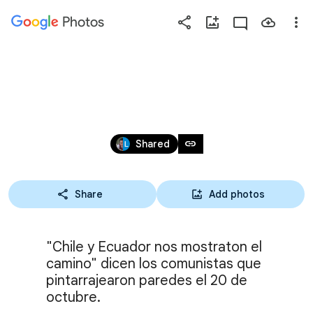
Photos
Press
question
mark
191020, COMUNISTAS
to
see
Oct 20, 2019
available
link
Shared
shortcut
keys
Share
Add photos
"Chile y Ecuador nos mostraton el 
camino" dicen los comunistas que 
pintarrajearon paredes el 20 de 
octubre.