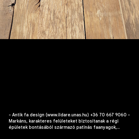
- Antik fa design (www.ildare.unas.hu) +36 70 667 9060 -
Markáns, karakteres felületeket biztosítanak a régi
épületek bontásából származó patinás faanyagok,
egyedi, utánozhatatlan minták, barátságos, meleg