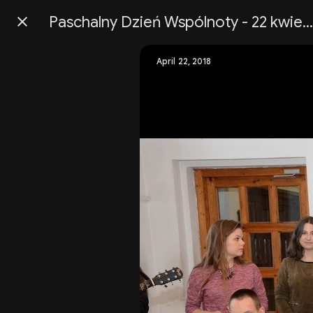
Paschalny Dzień Wspólnoty - 22 kwietnia 2018 roku
Press
question
mark
April 22, 2018
to
see
available
shortcut
keys