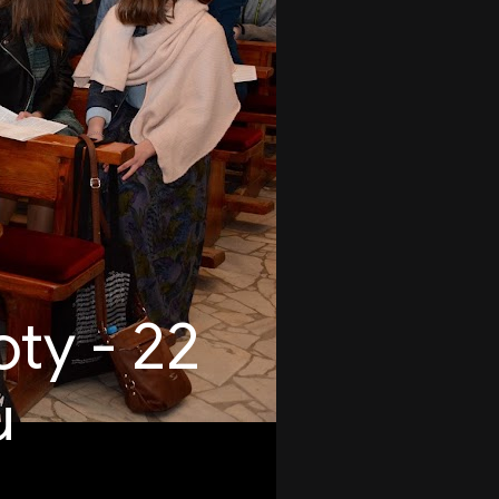
ty - 22
u