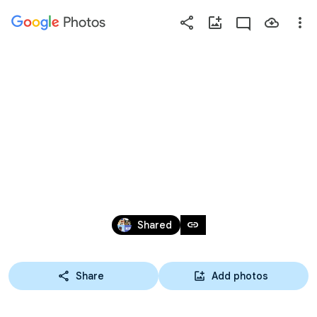
Photos
Press
question
mark
第1回おさが
to
see
available
り交換会
shortcut
keys
Feb 27 – Apr 3, 2019
link
Shared
Share
Add photos