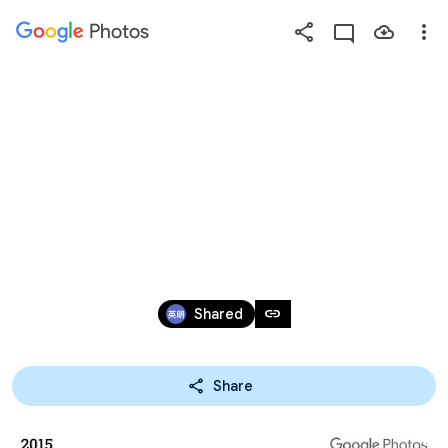
Photos
Press
question
mark
2019/10/17：この日の思
to
see
い出 4年前の今日 
available
shortcut
(2015/10/17)
keys
Oct 16, 2015 – Oct 18, 2019
link
Shared
Share