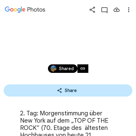
Photos
Press
question
mark
NEW YORK 2 MARTHA
to
see
available
Mar 30, 2017
shortcut
link
Shared
keys
Share
2. Tag: Morgenstimmung über 
New York auf dem „TOP OF THE 
ROCK“ (70. Etage des  ältesten 
Hochhauses von heute 21 