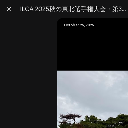
ILCA 2025秋の東北選手権大会・第3レース
Press
question
mark
October 25, 2025
to
see
available
shortcut
keys