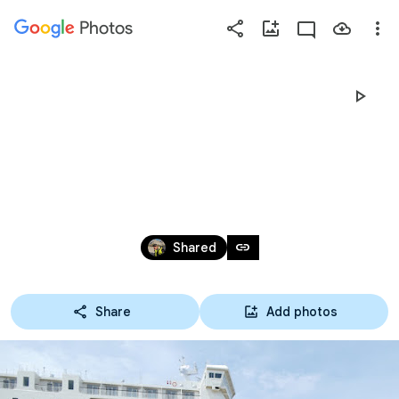
Photos
Press
question
mark
北海道TOUR2026 DAY0-1 
to
see
6月25日(木)-26日(金)
available
shortcut
keys
Jun 24 – Jul 2
link
Shared
Share
Add photos