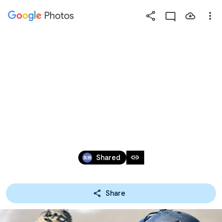
Photos
Press
question
mark
2019/11/17：マイナー 産
to
see
経新聞社旗争奪大
available
shortcut
会 1回戦 第1試合 VS 常
keys
陸太田LL@常陸太田LL
Nov 18, 2019
link
Shared
グランド
Share