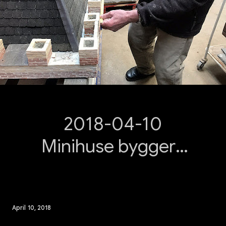
2018-04-10
Minihuse byggere
iHobro - har til huse
overfor Gasmuseet
MED VIDEO
April 10, 2018