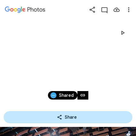
Photos
Press
question
mark
20190615 【活動攝影】
to
see
政治大學 - 畢業典禮 
available
shortcut
2019
keys
Jun 14 – 15, 2019
link
Shared
Share