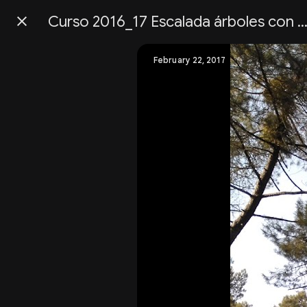
Curso 2016_17 Escalada árboles con pin
Press
question
mark
February 22, 2017
to
see
available
shortcut
keys