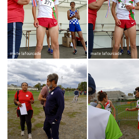
maite lafourcade
maite lafourcade