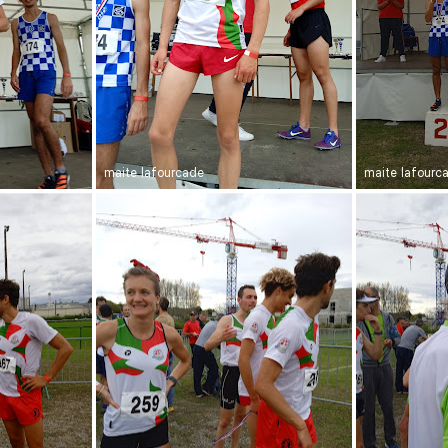
maite lafourcade
maite lafourc