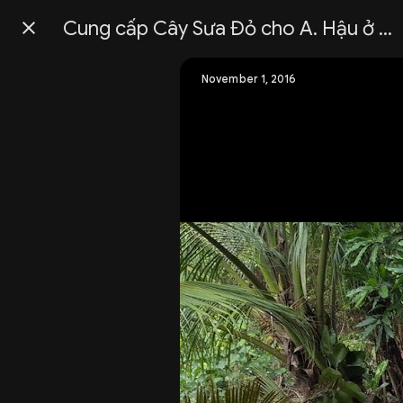
Cung cấp Cây Sưa Đỏ cho A. Hậu ở Q.9
Press
question
mark
November 1, 2016
to
see
available
shortcut
keys