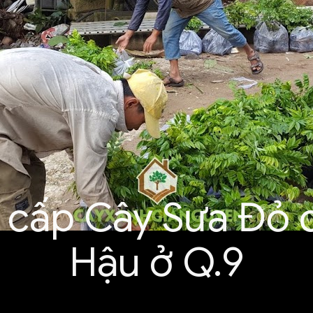
cấp Cây Sưa Đỏ 
Hậu ở Q.9