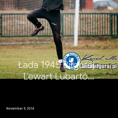
Łada 1945 Biłgoraj -
Lewart Lubartów
09.11.2014r Zdjęcia:
Karol
November 9, 2014