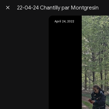
22-04-24 Chantilly par Montgresin
Press
question
mark
April 24, 2022
to
see
available
shortcut
keys