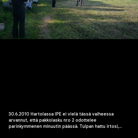
30.6.2010 Hartolassa IPE ei vielä tässä vaiheessa
arvannut, että pakkolasku nro 2 odottelee
parinkymmenen minuutin päässä. Tulpan hattu irtosi,
kone kävi karkeasti ja IPE jäi lähtöpaikan päälle