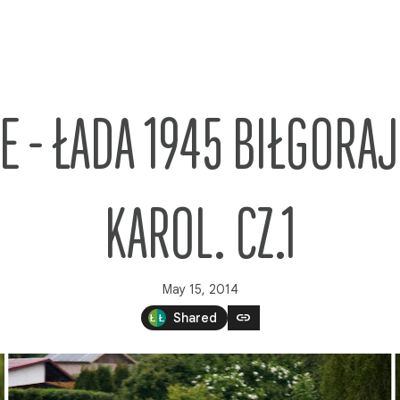
- ŁADA 1945 BIŁGORAJ 
KAROL. CZ.1
May 15, 2014
link
Shared