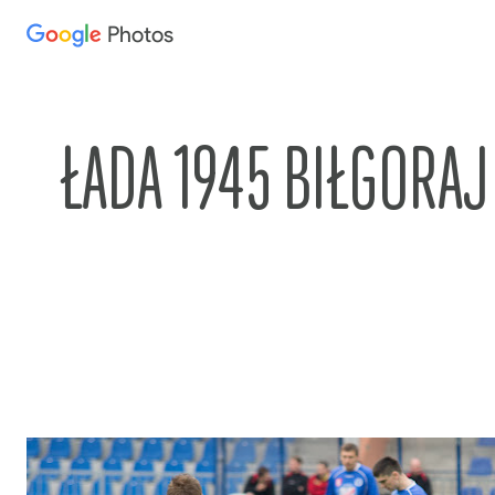
Photos
Press
question
mark
to
ŁADA 1945 BIŁGORAJ
see
available
shortcut
keys