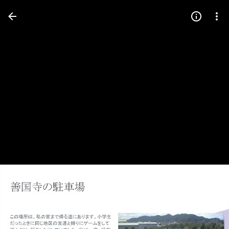
疑
問
符
キ
ー
（?）
を
押
す
と
利
用
可