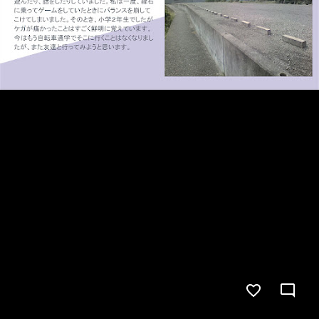
能
な
シ
ョ
ー
ト
カ
ッ
ト
キ
ー
を
確
認