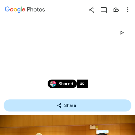
Photos
Press
question
mark
一至三年級 第二
to
see
學期頒獎典禮
available
shortcut
keys
Apr 16, 2019
link
Shared
Share