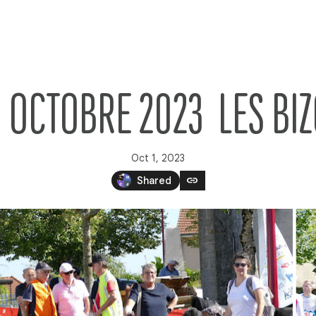
 OCTOBRE 2023  LES BI
Oct 1, 2023
link
Shared