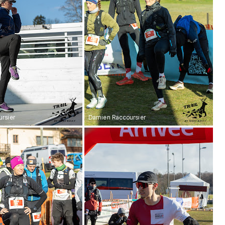
rsier
Damien Raccoursier