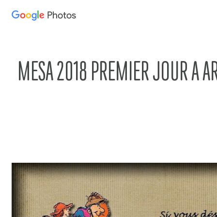
Photos
Press
question
mark
to
MESA 2018 PREMIER JOUR A AR
see
available
shortcut
keys