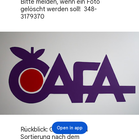
Bitte melden, wenn ein Foto 
gelöscht werden soll!  348-
3179370
Open in app
Rückblick: Gebäude und 
Sortierung nach dem 