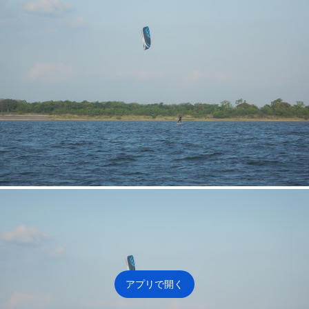
能
な
シ
ョ
ー
ト
カ
ッ
ト
キ
ー
を
確
アプリで開く
認