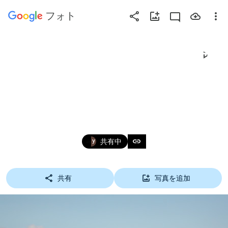
フォト
疑
問
符
2019年 5月5日 谷中
キ
ー
湖 今日の走り
（?）
を
2019年5月5日
押
link
共有中
す
と
利
共有
写真を追加
用
可