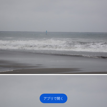
能
な
シ
ョ
ー
ト
カ
ッ
ト
キ
ー
を
確
アプリで開く
認