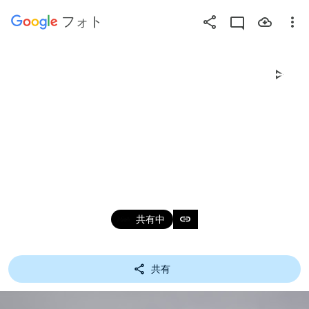
フォト
疑
問
符
2019年 3月4日 大洗サ
キ
ー
ンビーチ 今日の走
（?）
を
り　
押
す
2019年3月3日～4日
link
と
共有中
利
用
共有
可