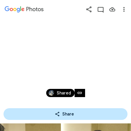
Photos
Press
question
mark
1150520吳泉源教授紀
to
see
念講座「台灣產業
available
shortcut
淨零轉型的挑戰與
keys
機會」
May 20
link
Shared
Share