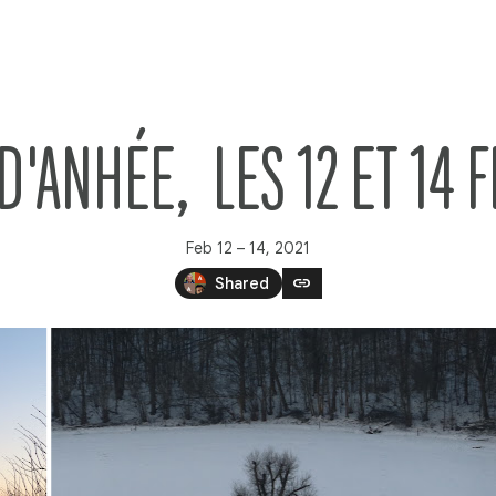
ANHÉE,  LES 12 ET 14 F
Feb 12 – 14, 2021
link
Shared